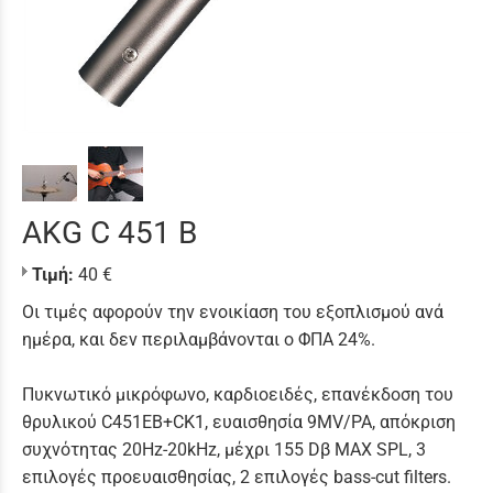
AKG C 451 B
Τιμή:
40 €
Οι τιμές αφορούν την ενοικίαση του εξοπλισμού ανά
ημέρα, και δεν περιλαμβάνονται ο ΦΠΑ 24%.
Πυκνωτικό μικρόφωνο, καρδιοειδές, επανέκδοση του
θρυλικού C451EB+CK1, ευαισθησία 9MV/PA, απόκριση
συχνότητας 20Ηz-20kΗz, μέχρι 155 Dβ MAX SPL, 3
επιλογές προευαισθησίας, 2 επιλογές bass-cut filters.