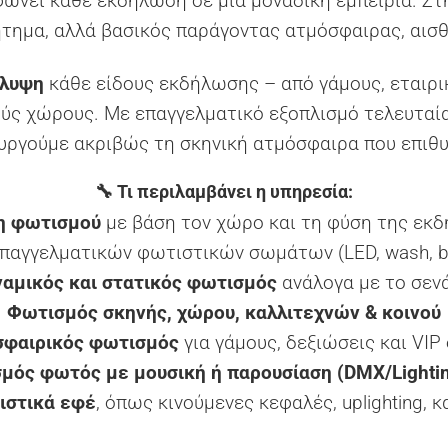
φώνει κάθε εκδήλωση σε μια μοναδική εμπειρία. Σ
ήτημα, αλλά βασικός παράγοντας ατμόσφαιρας, αισθ
άλυψη
κάθε είδους εκδήλωσης – από γάμους, εταιρι
ύς χώρους. Με επαγγελματικό εξοπλισμό τελευταία
υργούμε ακριβώς τη σκηνική ατμόσφαιρα που επιθυ
🔧 Τι περιλαμβάνει η υπηρεσία:
η φωτισμού
με βάση τον χώρο και τη φύση της εκ
παγγελματικών φωτιστικών σωμάτων (LED, wash, beam,
αμικός και στατικός φωτισμός
ανάλογα με το σεν
Φωτισμός σκηνής, χώρου, καλλιτεχνών & κοινoύ
φαιρικός φωτισμός
για γάμους, δεξιώσεις και VIP 
μός φωτός με μουσική ή παρουσίαση (DMX/Lightin
ιστικά εφέ
, όπως κινούμενες κεφαλές, uplighting, και