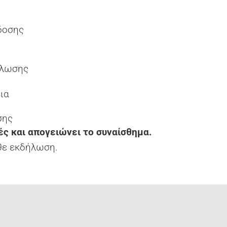
δοσης
ήλωσης
ια
σης
ές και απογειώνει το συναίσθημα.
θε εκδήλωση.