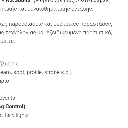
την
NS.Sound
, γνωρίζουμε πως ο κατάλληλος
ητικής και συναισθηματικής έντασης.
κές παρουσιάσεις και θεατρικές παραστάσεις
ς τεχνολογίας και εξειδικευμένο προσωπικό,
μείτε.
δήλωσης
 spot, profile, strobe κ.ά.)
άριο
events
g Control)
 fairy lights