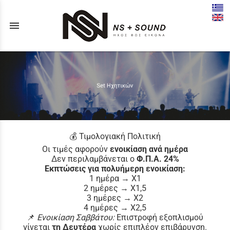
menu
💰 Τιμολογιακή Πολιτική
Οι τιμές αφορούν
ενοικίαση ανά ημέρα
Δεν περιλαμβάνεται ο
Φ.Π.Α. 24%
Εκπτώσεις για πολυήμερη ενοικίαση:
1 ημέρα → Χ1
2 ημέρες → Χ1,5
3 ημέρες → Χ2
4 ημέρες → Χ2,5
📌
Ενοικίαση Σαββάτου:
Επιστροφή εξοπλισμού
γίνεται
τη Δευτέρα
χωρίς επιπλέον επιβάρυνση.